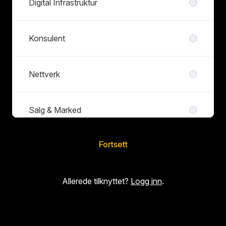
Digital Infrastruktur
Konsulent
Nettverk
Salg & Marked
Fortsett
Service & Support
Allerede tilknyttet?
Logg inn
.